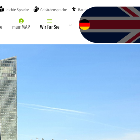
leichte Sprache
Gebärdensprache
Barrierefreiheit
Submenu for "Wir Für Sie"
te
mainMAP
Wir Für Sie