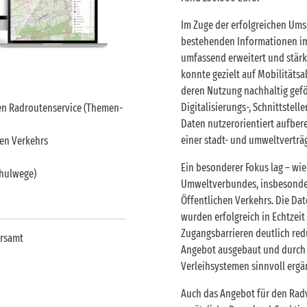
Im Zuge der erfolgreichen Ums
bestehenden Informationen im
umfassend erweitert und stärk
konnte gezielt auf Mobilitäts
deren Nutzung nachhaltig gefö
Digitalisierungs-, Schnittste
n Radroutenservice (Themen-
Daten nutzerorientiert aufber
einer stadt- und umweltverträg
hen Verkehrs
Ein besonderer Fokus lag – wi
chulwege)
Umweltverbundes, insbesonde
Öffentlichen Verkehrs. Die Da
wurden erfolgreich in Echtzei
Zugangsbarrieren deutlich red
hrsamt
Angebot ausgebaut und durch d
Verleihsystemen sinnvoll ergä
Auch das Angebot für den Rad