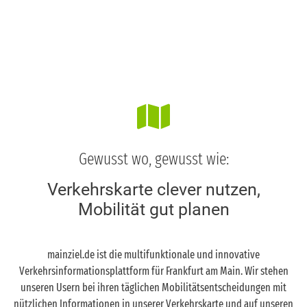
Kirschenallee und Orber Straße und von der
Lahmeyerbrücke zur Orber Straße, bis voraus.
Ende Juni 2027. Die Lahmeyerbrücke ist durch
die Baumaßnahme nicht beeinträchtig, außer
die direkte Treppe zum gesperrten Weg kann
nicht genutzt werden. Die
Gesamtbaumaßnahme geht vorauss. bis 2032.
Gewusst wo, gewusst wie:
Ludwig-Landmann-Straße, Morsestraße 42
Verkehrskarte clever nutzen,
Bockenheim, Ludwig-Landmann-Straße,
Mobilität gut planen
Morsestraße 42, aufgrund von Arbeiten an
Kanalleitungen Vollsperrung der Radwege in
Richtung Nord-West, Vollsperrung der Gehwege
mainziel.de ist die multifunktionale und innovative
bis 30.09.2026.
Verkehrsinformationsplattform für Frankfurt am Main. Wir stehen
unseren Usern bei ihren täglichen Mobilitätsentscheidungen mit
nützlichen Informationen in unserer Verkehrskarte und auf unseren