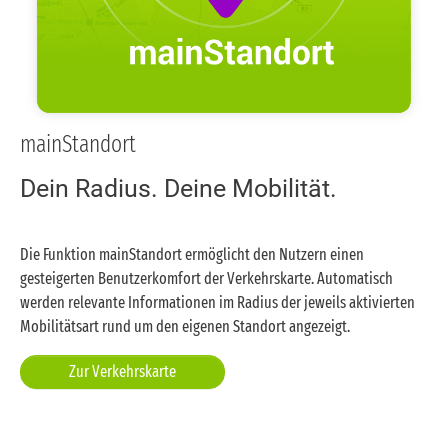
Schwanheim, Geh- und Radweg zwischen
Boseweg und Am Wiesenhof, aufgrund von
Arbeiten an Daten- und
Kommunikationsleitungen Vollsperrung der
Radwege vom 03.08.2026 bis 11.09.2026.
mainStandort
Dein Radius. Deine Mobilität.
Geh-/Radweg Hugo-Eckener-Ring
Flughafen, Geh-/Radweg Hugo-Eckener-Ring zw.
Die Funktion mainStandort ermöglicht den Nutzern einen
Verbindung Airportring und Höhe Gebäude 194,
gesteigerten Benutzerkomfort der Verkehrskarte. Automatisch
aufgrund einer Baustelle Teilsperrung der
werden relevante Informationen im Radius der jeweils aktivierten
Fahrbahn, Vollsperrung der Radwege vom
Mobilitätsart rund um den eigenen Standort angezeigt.
11.08.2025 bis 31.12.2026.
Zur Verkehrskarte