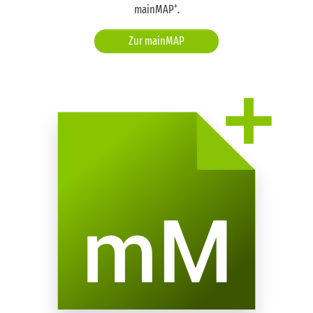
+
mainMAP
.
Erdkabeln Vollsperrung der Radwege vom
03.08.2026 bis 09.08.2026.
Zur mainMAP
Hausener Weg 120, Ludwig-Landmann-Straße
326
Rödelheim, Hausener Weg 120, Ludwig-
Landmann-Straße 326, aufgrund einer Baustelle
Vollsperrung der Radwege, Vollsperrung der
Gehwege vom 03.08.2026 bis 14.08.2026.
Homburger Landstraße 5
Nordend-West, Homburger Landstraße 5,
aufgrund von Baustelleneinrichtungs- und