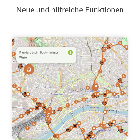
Neue und hilfreiche Funktionen
Am Dornbusch 2 - 10
Dornbusch, Am Dornbusch 2 - 10, aufgrund von
Arbeiten an Gasleitungen Vollsperrung der
Radwege vom 03.08.2026 bis 24.08.2026.
Am Erlenbruch
Riederwald, Am Erlenbruch, aufgrund von
Tunnelarbeiten Vollsperrung der Radwege,
Vollsperrung der Gehwege vom 20.10.2025 bis
30.06.2027.
Am Seckbacher Ried