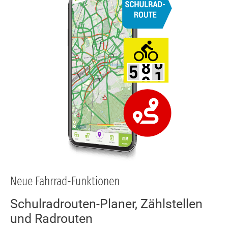
Landstraße, aufgrund von
Baustelleneinrichtungs- und Lagerfläche
Vollsperrung der Radwege in Richtung Süd-Ost
vom 01.06.2026 bis 31.03.2027. Eine Umleitung
für den Radverkehr ist ausgeschildert.
Eschenheimer Wehr
Heddernheim, Eschenheimer Wehr, wegen
Renaturierungsarbeiten ist der Radweg
westlich der Nidda ab Höhe A661 bis Alexander-
Riese-Weg gesperrt. Eine Umleitung ist
eingerichtet, bis 30.09.2026.
Neue Fahrrad-Funktionen
Schulradrouten-Planer, Zählstellen
und Radrouten