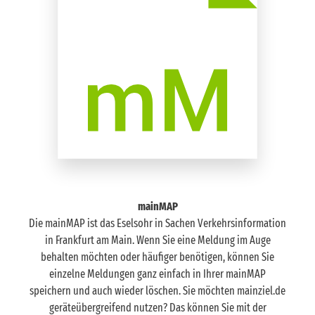
Hanauer Landstraße 380
Fechenheim, Hanauer Landstraße 380, aufgrund
einer Baustelle Vollsperrung der Radwege,
Teilsperrung der Gehwege vom 20.07.2026 bis
17.08.2026.
Hanauer Landstraße 380
Fechenheim, Hanauer Landstraße 380, aufgrund
einer Baustelle Vollsperrung der Radwege vom
20.07.2026 bis 17.08.2026.
mainMAP
Die mainMAP ist das Eselsohr in Sachen Verkehrsinformation
in Frankfurt am Main. Wenn Sie eine Meldung im Auge
behalten möchten oder häufiger benötigen, können Sie
einzelne Meldungen ganz einfach in Ihrer mainMAP
Hanauer Landstraße, Ernst-Heinkel-Straße
speichern und auch wieder löschen. Sie möchten mainziel.de
Fechenheim, Hanauer Landstraße, Ernst-
geräteübergreifend nutzen? Das können Sie mit der
Heinkel-Straße, aufgrund von Arbeiten an