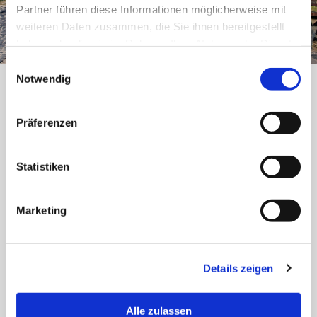
Partner führen diese Informationen möglicherweise mit
weiteren Daten zusammen, die Sie ihnen bereitgestellt
Fahrrad
haben oder die sie im Rahmen Ihrer Nutzung der Dienste
gesammelt haben.
Einwilligungsauswahl
Notwendig
Impressum
|
Datenschutz
Präferenzen
Aktuelles aus der Leitzentrale
Statistiken
Cassellabrücke
Marketing
Fechenheim, Casselabrücke, wurden wegen
gravierende Schäden abgerissen. Keine
Querung für Fußgänger- und Radfahrer mehr
Details zeigen
möglich.
Alle zulassen