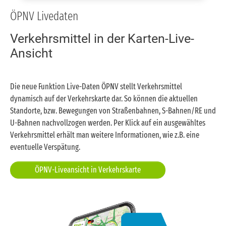
Bergen-Enkheim, Am Seckbacher Ried,
ÖPNV Livedaten
dauerhaft geänderte Verkehrsführung zur
Sicherheit des Radverkehrs, wird die Straße zur
Verkehrsmittel in der Karten-Live-
Einbahnstraße in Richtung Friesstraße.
Ansicht
Die neue Funktion Live-Daten ÖPNV stellt Verkehrsmittel
dynamisch auf der Verkehrskarte dar. So können die aktuellen
Autobahnauffahrt A66, Siegener Str
Standorte, bzw. Bewegungen von Straßenbahnen, S-Bahnen/RE und
Sossenheim, A66 Auffahrt/Siegener Str.,
U-Bahnen nachvollzogen werden. Per Klick auf ein ausgewähltes
aufgrund von Bauarbeiten Teilsperrung der
Verkehrsmittel erhält man weitere Informationen, wie z.B. eine
Fahrbahn, Vollsperrung des Fuß-/Radweges
eventuelle Verspätung.
vom 03.06.2026 bis 21.08.2026.
ÖPNV-Liveansicht in Verkehrskarte
Düsseldorfer Straße 9-23, Mainzer Landstraße
Gallus, Düsseldorfer Straße 9-23, Mainzer