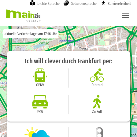
Skip to main content
Skip to page footer
leichte Sprache
Gebärdensprache
Barrierefreiheit
aktuelle Verkehrslage von 17:16 Uhr
Ich will clever durch Frankfurt per:
ÖPNV
Fahrrad
PKW
Zu Fuß