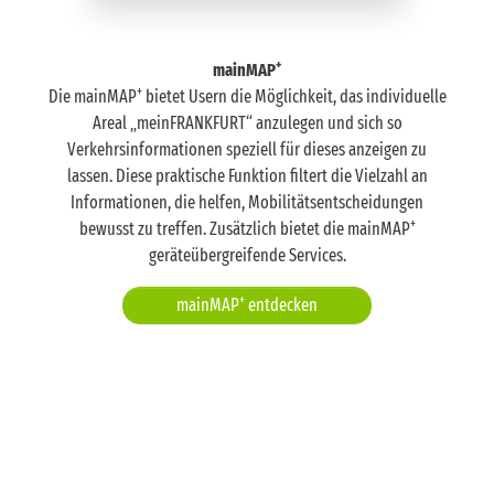
Lagerfläche Vollsperrung der Radwege,
Vollsperrung der Gehwege vom 27.10.2025 bis
30.10.2026.
+
mainMAP
+
Die mainMAP
bietet Usern die Möglichkeit, das individuelle
Areal „meinFRANKFURT“ anzulegen und sich so
Verkehrsinformationen speziell für dieses anzeigen zu
lassen. Diese praktische Funktion filtert die Vielzahl an
Kobbachstraße 11, Zehnmorgenstraße
Informationen, die helfen, Mobilitätsentscheidungen
Eschersheim, Kobbachstraße 11,
+
bewusst zu treffen. Zusätzlich bietet die mainMAP
Zehnmorgenstraße, aufgrund einer Baustelle
geräteübergreifende Services.
Vollsperrung der Radwege vom 06.08.2026 bis
18.12.2026.
+
mainMAP
entdecken
Lahmeyerbrücke
Riederwald, Lahmeyerbrücke, wegen Arbeiten
der DB, Vollsperrung des Radwegs zwischen