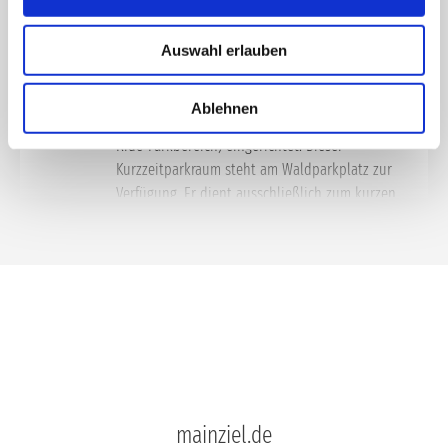
KISS + RIDE zum Veranstaltungssommer
Auswahl erlauben
Niederrad, Deutsche Bank Park, im Rahmen des
Veranstaltungssommer ab 22.05. wird ein
Ablehnen
gesonderter Bring- und Abholbereich (Kiss +
Ride-Parkbereich) eingerichtet. Dieser
Kurzzeitparkraum steht am Waldparkplatz zur
Verfügung. Er dient ausschließlich zum kurzen
Anhalten und soll das Bringen und Abholen
von Besuchern und Besucherinnen
ermöglichen, die auf diese Art der An- und
Abreise angewiesen sind. Konzertbesucher und
Besucherinnen gelangen so über den Eingang
E3 auf das Stadiongelände bzw. über den
Ausgang E3 wieder zurück Richtung
Waldparkplatz.
mainziel.de