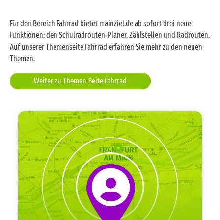
Eschersheimer Landstraße 242
Eschersheim, Eschersheimer Landstraße 242,
Für den Bereich Fahrrad bietet mainziel.de ab sofort drei neue
aufgrund von Arbeiten an einer Gasleitung
Funktionen: den Schulradrouten-Planer, Zählstellen und Radrouten.
Teilsperrung des Rechtsabbiegestreifens bis
Auf unserer Themenseite Fahrrad erfahren Sie mehr zu den neuen
14.08.2026.
Themen.
Weiter zu Themen-Seite Fahrrad
Geh- und Radweg entlang B40
Schwanheim, Geh- und Radweg entlang B40,
aufgrund einer Baustelle Vollsperrung der
Radwege, Vollsperrung der Gehwege vom
03.08.2026 bis 18.12.2026.
Geh- und Radweg zwischen Boseweg und Am
Wiesenhof