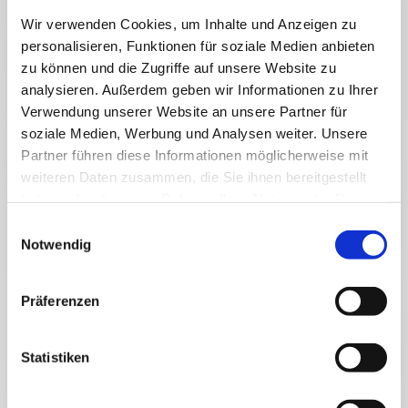
Wir verwenden Cookies, um Inhalte und Anzeigen zu
personalisieren, Funktionen für soziale Medien anbieten
zu können und die Zugriffe auf unsere Website zu
Reservation time
analysieren. Außerdem geben wir Informationen zu Ihrer
Verwendung unserer Website an unsere Partner für
Mo. - Fr.
soziale Medien, Werbung und Analysen weiter. Unsere
07.00 am - 10.00 am and
Partner führen diese Informationen möglicherweise mit
04.00 pm - 07.00 pm
weiteren Daten zusammen, die Sie ihnen bereitgestellt
haben oder die sie im Rahmen Ihrer Nutzung der Dienste
gesammelt haben.
Einwilligungsauswahl
Notwendig
Need to apply for a residents’ parking
Impressum
|
Datenschutz
permit?
Präferenzen
Do you need detailed information about residents’ parking
permits?
No problem, click here to access the service provided by the City of
Statistiken
Frankfurt/Main ›