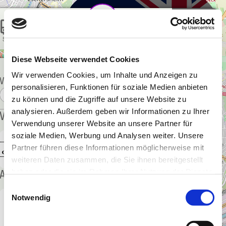
Skip to main content
Skip to page footer
Bolt
mM
Lime E-Scooter
START
FILTER
POSITION
EVENTS
mainMAP
Diese Webseite verwendet Cookies
Lime E-Bike
Wir verwenden Cookies, um Inhalte und Anzeigen zu
VERKEHRSKALENDER
personalisieren, Funktionen für soziale Medien anbieten
voi.
von
bis
zu können und die Zugriffe auf unsere Website zu
analysieren. Außerdem geben wir Informationen zu Ihrer
VERANSTALTUNGEN
Verwendung unserer Website an unsere Partner für
soziale Medien, Werbung und Analysen weiter. Unsere
Partner führen diese Informationen möglicherweise mit
Parken Deutsche Bank Park
weiteren Daten zusammen, die Sie ihnen bereitgestellt
haben oder die sie im Rahmen Ihrer Nutzung der Dienste
ALLE LAYER
gesammelt haben.
Einwilligungsauswahl
Notwendig
Baustellen
Impressum
|
Datenschutz