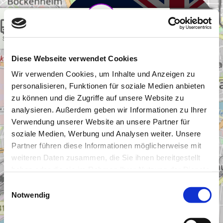
Skip to main content
Skip to page footer
mM
START
FILTER
POSITION
EVENTS
mainMAP
Diese Webseite verwendet Cookies
Wir verwenden Cookies, um Inhalte und Anzeigen zu
personalisieren, Funktionen für soziale Medien anbieten
zu können und die Zugriffe auf unsere Website zu
analysieren. Außerdem geben wir Informationen zu Ihrer
Verwendung unserer Website an unsere Partner für
soziale Medien, Werbung und Analysen weiter. Unsere
Partner führen diese Informationen möglicherweise mit
weiteren Daten zusammen, die Sie ihnen bereitgestellt
haben oder die sie im Rahmen Ihrer Nutzung der Dienste
gesammelt haben.
Einwilligungsauswahl
Notwendig
Impressum
|
Datenschutz